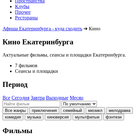
Пространства
Клубы
Прочее
Рестораны
Афиша Екатеринбурга - куда сходить
➔
Кино
Кино Екатеринбурга
Актуальные фильмы, сеансы и площадки Екатеринбурга.
7 фильмов
Сеансы и площадки
Период
Все
Сегодня
Завтра
Выходные
Месяц
Все жанры
приключения
семейный
мюзикл
мелодрама
комедия
музыка
киноверсия
мультфильм
фэнтези
Фильмы