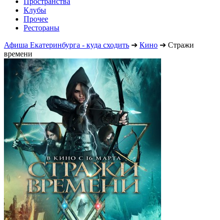
Пространства
Клубы
Прочее
Рестораны
Афиша Екатеринбурга - куда сходить
➔
Кино
➔
Стражи
времени