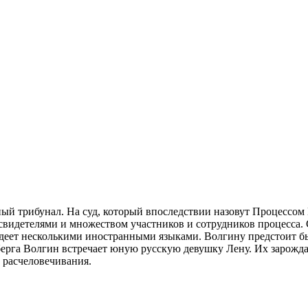
й трибунал. На суд, который впоследствии назовут Процессом В
свидетелями и множеством участников и сотрудников процесса. 
адеет несколькими иностранными языками. Волгину предстоит бы
рга Волгин встречает юную русскую девушку Лену. Их зарожда
т расчеловечивания.