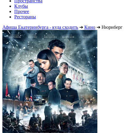
Пространства
Клубы
Прочее
Рестораны
Афиша Екатеринбурга - куда сходить
➔
Кино
➔
Нюрнберг