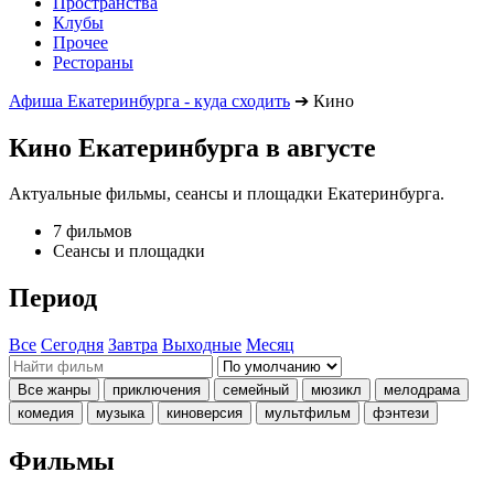
Пространства
Клубы
Прочее
Рестораны
Афиша Екатеринбурга - куда сходить
➔
Кино
Кино Екатеринбурга в августе
Актуальные фильмы, сеансы и площадки Екатеринбурга.
7 фильмов
Сеансы и площадки
Период
Все
Сегодня
Завтра
Выходные
Месяц
Все жанры
приключения
семейный
мюзикл
мелодрама
комедия
музыка
киноверсия
мультфильм
фэнтези
Фильмы