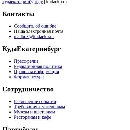
кудаекатеринбург.ру
| kudaekb.ru
Контакты
Сообщить об ошибке
Наша электронная почта
mailbox@kudaekb.ru
КудаЕкатеринбург
Пресс-релиз
Редакционная политика
Правовая информация
Формат ресурса
Сотрудничество
Размещение событий
Требования к материалам
Музеям и выставкам
Ресторанам и кафе
Партнёрам