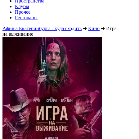
Пространства
Клубы
Прочее
Рестораны
Афиша Екатеринбурга - куда сходить
➔
Кино
➔
Игра
на выживание