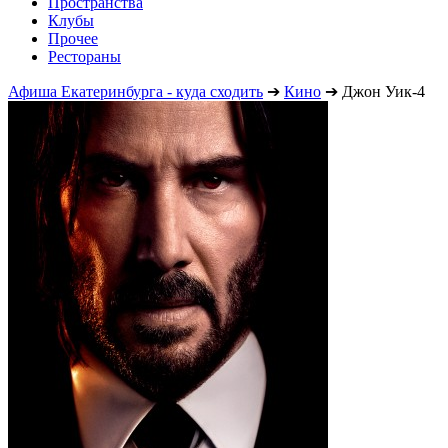
Пространства
Клубы
Прочее
Рестораны
Афиша Екатеринбурга - куда сходить
➔
Кино
➔
Джон Уик-4