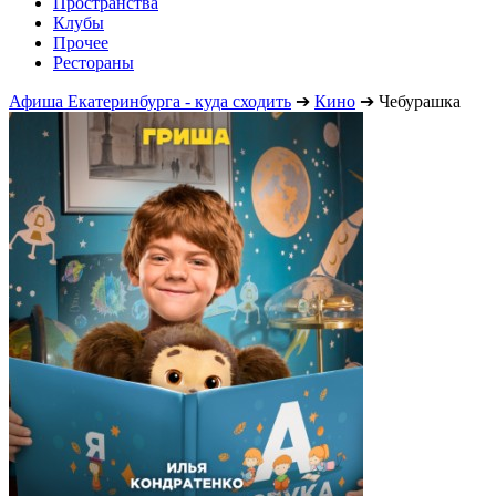
Пространства
Клубы
Прочее
Рестораны
Афиша Екатеринбурга - куда сходить
➔
Кино
➔
Чебурашка