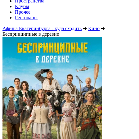
Пространства
Клубы
Прочее
Рестораны
Афиша Екатеринбурга - куда сходить
➔
Кино
➔
Беспринципные в деревне