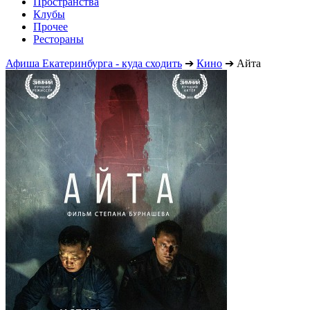
Пространства
Клубы
Прочее
Рестораны
Афиша Екатеринбурга - куда сходить
➔
Кино
➔
Айта