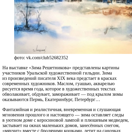
фото: vk.com/club52682352
На выставке «Зима Решетникова» представлены картины
участников Уральской художественной гильдии. Зима
из произведений писателя XIX века предстает в красках
современных художников. Маслом, гуашью, акварелью
рисуется время года, которое в художественных текстах
обволакивает, обдувает, замораживает — под крылом зимы
оказываются Пермь, Екатеринбург, Петербург…
Фантазийная и реалистичная, вневременная и слушающая
мгновения прошлого и настоящего — зима оставляет следы
в уютном доме с керосиновой лампой и плюшевым медведем,
застывает на окнах маленьких домов, занесённых снегом,
«мяучит» вместе с бродячими кошками, летит на саночках