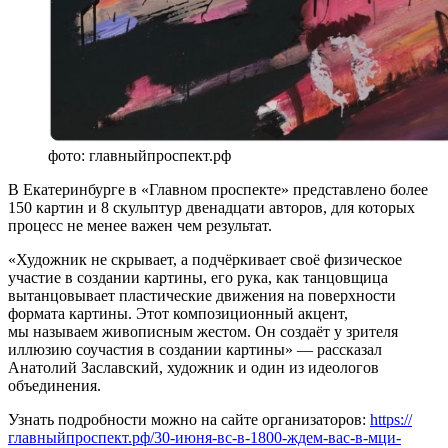
фото: главныйпроспект.рф
В Екатеринбурге в «Главном проспекте» представлено более
150 картин и 8 скульптур двенадцати авторов, для которых
процесс не менее важен чем результат.
«Художник не скрывает, а подчёркивает своё физическое
участие в создании картины, его рука, как танцовщица
вытанцовывает пластические движения на поверхности
формата картины. Этот композиционный акцент,
мы называем живописным жестом. Он создаёт у зрителя
иллюзию соучастия в создании картины» — рассказал
Анатолий Заславский, художник и один из идеологов
объединения.
Узнать подробности можно на сайте организаторов:
https://
главныйпроспект.рф/30-июня-вс-в-1800-ждем-вас-в-мци-