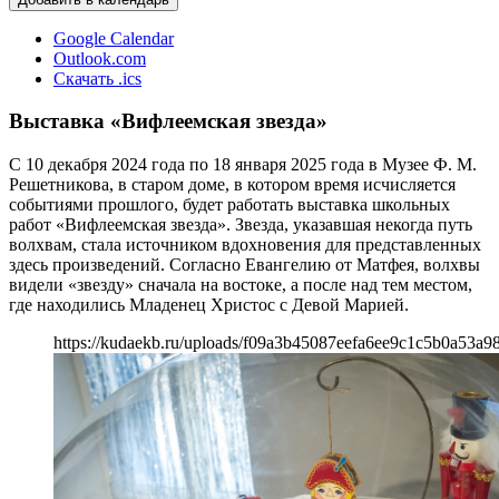
Google Calendar
Outlook.com
Скачать .ics
Выставка «Вифлеемская звезда»
С 10 декабря 2024 года по 18 января 2025 года в Музее Ф. М.
Решетникова, в старом доме, в котором время исчисляется
событиями прошлого, будет работать выставка школьных
работ «Вифлеемская звезда». Звезда, указавшая некогда путь
волхвам, стала источником вдохновения для представленных
здесь произведений. Согласно Евангелию от Матфея, волхвы
видели «звезду» сначала на востоке, а после над тем местом,
где находились Младенец Христос с Девой Марией.
https://kudaekb.ru/uploads/f09a3b45087eefa6ee9c1c5b0a53a98