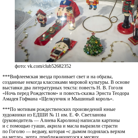
фото: vk.com/club52682352
***Вифлеемская звезда проливает свет и на образы,
созданные некогда классиками мировой культуры. В основе
выставки два литературных текста: повесть Н. В. Гоголя
«Ночь перед Рождеством» и повесть-сказка Эрнста Теодора
Амадея Гофмана «Щелкунчик и Мышиный король».
***По мотивам рождественских произведений юные
художники из ЕДШИ № 11 им. Е. Ф. Светланова
(руководитель — Алиева Каролина) написали картины
и с помощью гуаши, акрила и масла выразили страсти
по Гоголю — ведьму, которая «с дымом поднялась верхом
на метле», черта, приближающегося к месяцу.