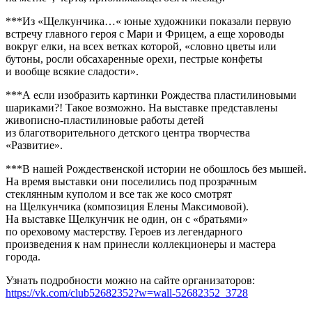
***Из «Щелкунчика…« юные художники показали первую
встречу главного героя с Мари и Фрицем, а еще хороводы
вокруг елки, на всех ветках которой, «словно цветы или
бутоны, росли обсахаренные орехи, пестрые конфеты
и вообще всякие сладости».
***А если изобразить картинки Рождества пластилиновыми
шариками?! Такое возможно. На выставке представлены
живописно-пластилиновые работы детей
из благотворительного детского центра творчества
«Развитие».
***В нашей Рождественской истории не обошлось без мышей.
На время выставки они поселились под прозрачным
стеклянным куполом и все так же косо смотрят
на Щелкунчика (композиция Елены Максимовой).
На выставке Щелкунчик не один, он с «братьями»
по ореховому мастерству. Героев из легендарного
произведения к нам принесли коллекционеры и мастера
города.
Узнать подробности можно на сайте организаторов:
https://vk.com/club52682352?w=wall-52682352_3728