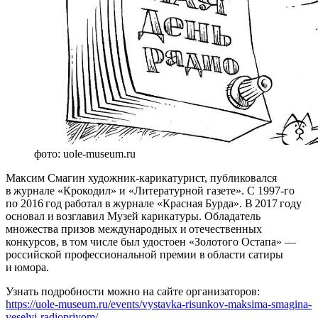
фото: uole-museum.ru
Максим Смагин художник-карикатурист, публиковался
в журнале «Крокодил» и «Литературной газете». С 1997-го
по 2016 год работал в журнале «Красная Бурда». В 2017 году
основал и возглавил Музей карикатуры. Обладатель
множества призов международных и отечественных
конкурсов, в том числе был удостоен «Золотого Остапа» —
российской профессиональной премии в области сатиры
и юмора.
Узнать подробности можно на сайте организаторов:
https://uole-museum.ru/events/vystavka-risunkov-maksima-smagina-
veselyj-radiopriyom/