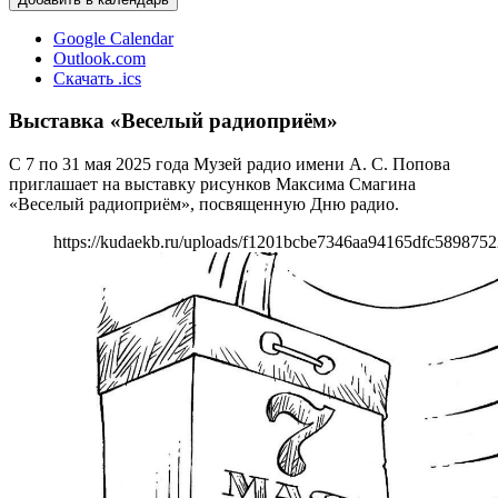
Google Calendar
Outlook.com
Скачать .ics
Выставка «Веселый радиоприём»
С 7 по 31 мая 2025 года Музей радио имени А. С. Попова
приглашает на выставку рисунков Максима Смагина
«Веселый радиоприём», посвященную Дню радио.
https://kudaekb.ru/uploads/f1201bcbe7346aa94165dfc589875