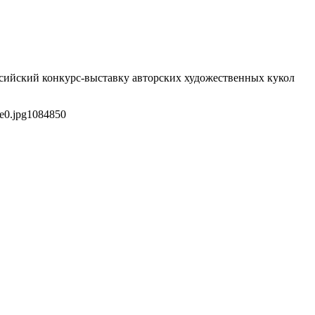
российский конкурс-выставку авторских художественных кукол
e0.jpg
1084
850