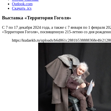
Outlook.com
Скачать .ics
Выставка «Территория Гоголя»
С 7 по 17 декабря 2024 года, а также с 7 января по 1 феврал
«Территория Гоголя», посвященную 215-летию со дня рождения
https://kudaekb.ru/uploads/b6d861c2881b538888368e4fe2128