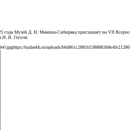
я 2025 года Музей Д. Н. Мамина-Сибиряка приглашает на VII Все
 Н. В. Гоголя.
0e0.jpg
https://kudaekb.ru/uploads/b6d861c2881b538888368e4fe21280