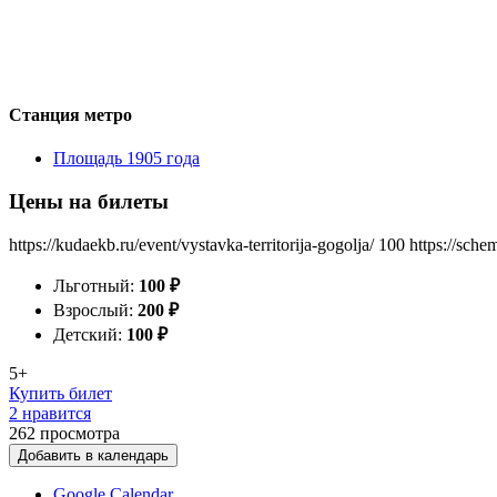
Станция метро
Площадь 1905 года
Цены на билеты
https://kudaekb.ru/event/vystavka-territorija-gogolja/
100
https://sche
Льготный:
100
₽
Взрослый:
200
₽
Детский:
100
₽
5+
Купить билет
2 нравится
262
просмотра
Добавить в календарь
Google Calendar