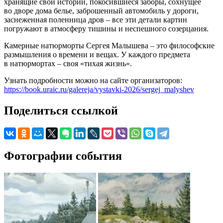
хранящие свои истории, покосившиеся заборы, сохнущее
во дворе дома белье, заброшенный автомобиль у дороги,
заснеженная поленница дров – все эти детали картин
погружают в атмосферу тишины и неспешного созерцания.
Камерные натюрморты Сергея Малышева – это философские
размышления о времени и вещах. У каждого предмета
в натюрмортах – своя «тихая жизнь».
Узнать подробности можно на сайте организаторов:
https://book.uraic.ru/galereja/vystavki-2026/sergej_malyshev
Поделиться ссылкой
Фотографии события