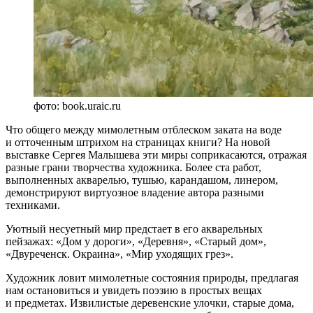
фото: book.uraic.ru
Что общего между мимолетным отблеском заката на воде
и отточенным штрихом на страницах книги? На новой
выставке Сергея Малышева эти миры соприкасаются, отражая
разные грани творчества художника. Более ста работ,
выполненных акварелью, тушью, карандашом, линером,
демонстрируют виртуозное владение автора разными
техниками.
Уютный несуетный мир предстает в его акварельных
пейзажах: «Дом у дороги», «Деревня», «Старый дом»,
«Двуреченск. Окраина», «Мир уходящих грез».
Художник ловит мимолетные состояния природы, предлагая
нам остановиться и увидеть поэзию в простых вещах
и предметах. Извилистые деревенские улочки, старые дома,