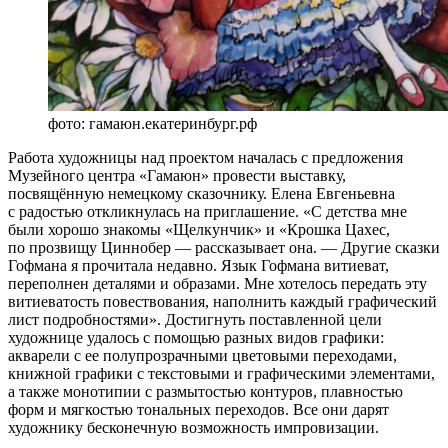
фото: гамаюн.екатеринбург.рф
Работа художницы над проектом началась с предложения
Музейного центра «Гамаюн» провести выставку,
посвящённую немецкому сказочнику. Елена Евгеньевна
с радостью откликнулась на приглашение. «С детства мне
были хорошо знакомы «Щелкунчик» и «Крошка Цахес,
по прозвищу Циннобер — рассказывает она. — Другие сказки
Гофмана я прочитала недавно. Язык Гофмана витиеват,
переполнен деталями и образами. Мне хотелось передать эту
витиеватость повествования, наполнить каждый графический
лист подробностями». Достигнуть поставленной цели
художнице удалось с помощью разных видов графики:
акварели с ее полупрозрачными цветовыми переходами,
книжной графики с текстовыми и графическими элементами,
а также монотипии с размытостью контуров, плавностью
форм и мягкостью тональных переходов. Все они дарят
художнику бесконечную возможность импровизации.