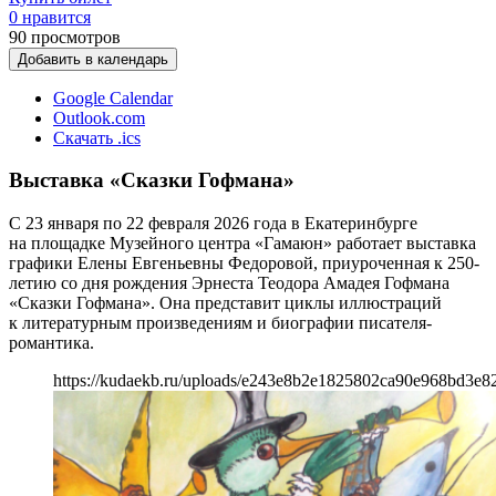
0 нравится
90
просмотров
Добавить в календарь
Google Calendar
Outlook.com
Скачать .ics
Выставка «Сказки Гофмана»
С 23 января по 22 февраля 2026 года в Екатеринбурге
на площадке Музейного центра «Гамаюн» работает выставка
графики Елены Евгеньевны Федоровой, приуроченная к 250-
летию со дня рождения Эрнеста Теодора Амадея Гофмана
«Сказки Гофмана». Она представит циклы иллюстраций
к литературным произведениям и биографии писателя-
романтика.
https://kudaekb.ru/uploads/e243e8b2e1825802ca90e968bd3e8