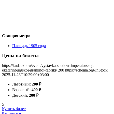
Станция метро
Площадь 1905 года
Цены на билеты
https://kudaekb.ru/event/vystavka-shedevr-imperatorskoj-
ekaterinburgskoj-granilnoj-fabriki/
200
https://schema.org/InStock
2025-11-28T10:29:00+03:00
Льготный:
200
₽
Взрослый:
400
₽
Детский:
200
₽
5+
Купить билет
0 нравится