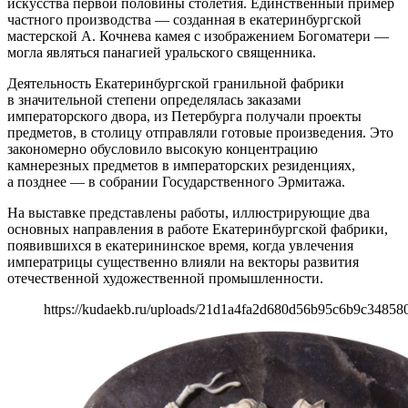
искусства первой половины столетия. Единственный пример
частного производства — созданная в екатеринбургской
мастерской А. Кочнева камея с изображением Богоматери —
могла являться панагией уральского священника.
Деятельность Екатеринбургской гранильной фабрики
в значительной степени определялась заказами
императорского двора, из Петербурга получали проекты
предметов, в столицу отправляли готовые произведения. Это
закономерно обусловило высокую концентрацию
камнерезных предметов в императорских резиденциях,
а позднее — в собрании Государственного Эрмитажа.
На выставке представлены работы, иллюстрирующие два
основных направления в работе Екатеринбургской фабрики,
появившихся в екатерининское время, когда увлечения
императрицы существенно влияли на векторы развития
отечественной художественной промышленности.
https://kudaekb.ru/uploads/21d1a4fa2d680d56b95c6b9c34858