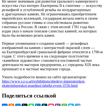
Не менее значимым для развития уральского камнерезного
искусства стал интерес Екатерины II к глиптике — искусству
рельефной и углубленной резьбы на полудрагоценных
и драгоценных камнях. Не ограничиваясь приобретением
европейских коллекций, государыня желала иметь в своем
собрании русские геммы и способствовала развитию
глиптики в России. В связи с этим весной 1781 года был
издан указ о начале поисков слоистых камней, на которых
было бы возможно резать камеи.
Первые упоминания о создании камей — рельефных
изображений на камнях с контрастной окраской слоев —
на Екатеринбургской гранильной фабрике относятся к 1790-м
годам. С этого времени и на следующие полстолетия
«камейное художество» становится постоянной частью
деятельности мастеров предприятия, а с середины XIX века
проникает и в частные мастерские города.
Узнать подробности можно на сайте организаторов:
https://www.i-z-o.art/exhibitions/shedevr-imperatorskoi-
ekaterinburgskoi-granilnoi-fabriki-event-3556.html
Поделиться ссылкой