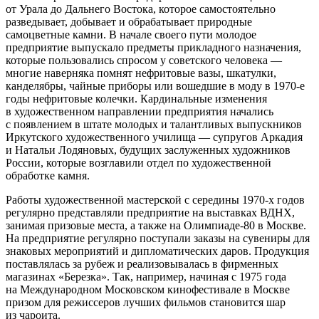
от Урала до Дальнего Востока, которое самостоятельно
разведывает, добывает и обрабатывает природные
самоцветные камни. В начале своего пути молодое
предприятие выпускало предметы прикладного назначения,
которые пользовались спросом у советского человека —
многие наверняка помнят нефритовые вазы, шкатулки,
канделябры, чайные приборы или вошедшие в моду в 1970-е
годы нефритовые колечки. Кардинальные изменения
в художественном направлении предприятия начались
с появлением в штате молодых и талантливых выпускников
Иркутского художественного училища — супругов Аркадия
и Натальи Лодяновых, будущих заслуженных художников
России, которые возглавили отдел по художественной
обработке камня.
Работы художественной мастерской с середины 1970-х годов
регулярно представляли предприятие на выставках ВДНХ,
занимая призовые места, а также на Олимпиаде-80 в Москве.
На предприятие регулярно поступали заказы на сувениры для
знаковых мероприятий и дипломатических даров. Продукция
поставлялась за рубеж и реализовывалась в фирменных
магазинах «Березка». Так, например, начиная с 1975 года
на Международном Московском кинофестивале в Москве
призом для режиссеров лучших фильмов становится шар
из чароита.