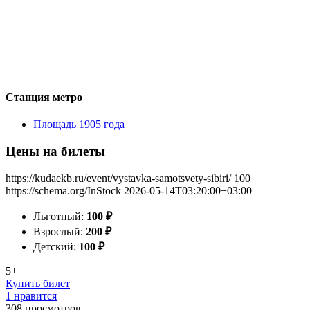
Станция метро
Площадь 1905 года
Цены на билеты
https://kudaekb.ru/event/vystavka-samotsvety-sibiri/
100
https://schema.org/InStock
2026-05-14T03:20:00+03:00
Льготный:
100
₽
Взрослый:
200
₽
Детский:
100
₽
5+
Купить билет
1 нравится
308
просмотров