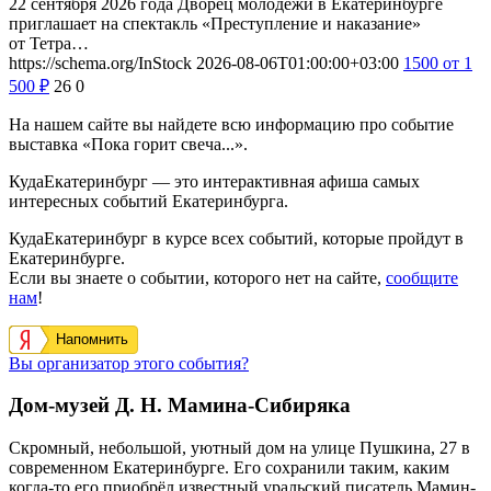
22 сентября 2026 года Дворец молодежи в Екатеринбурге
приглашает на спектакль «Преступление и наказание»
от Тетра…
https://schema.org/InStock
2026-08-06T01:00:00+03:00
1500
от 1
500
₽
26
0
На нашем сайте вы найдете всю информацию про событие
выставка «Пока горит свеча...».
КудаЕкатеринбург — это интерактивная афиша самых
интересных событий Екатеринбурга.
КудаЕкатеринбург в курсе всех событий, которые пройдут в
Екатеринбурге.
Если вы знаете о событии, которого нет на сайте,
сообщите
нам
!
Напомнить
Вы организатор этого события?
Дом-музей Д. Н. Мамина-Сибиряка
Скромный, небольшой, уютный дом на улице Пушкина, 27 в
современном Екатеринбурге. Его сохранили таким, каким
когда-то его приобрёл известный уральский писатель Мамин-