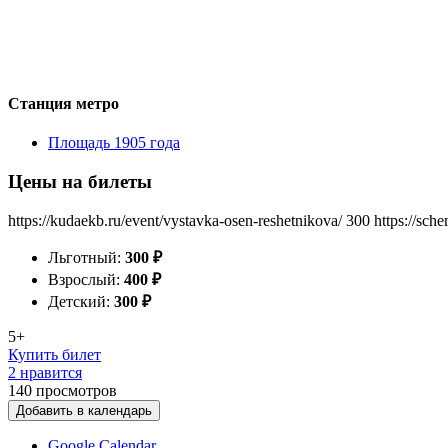
Станция метро
Площадь 1905 года
Цены на билеты
https://kudaekb.ru/event/vystavka-osen-reshetnikova/
300
https://sch
Льготный:
300
₽
Взрослый:
400
₽
Детский:
300
₽
5+
Купить билет
2 нравится
140
просмотров
Добавить в календарь
Google Calendar