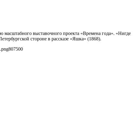
тью масштабного выставочного проекта «Времена года». «Нигде
етербургской стороне в рассказе «Яшка» (1868).
8.png
807
500