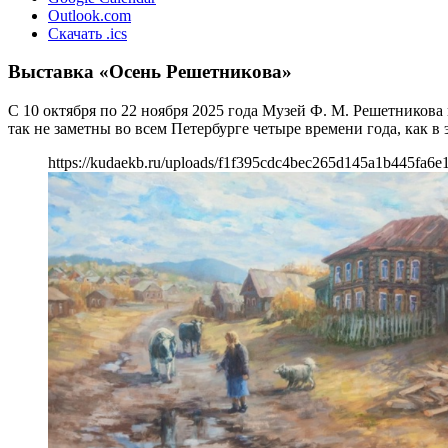
Outlook.com
Скачать .ics
Выставка «Осень Решетникова»
С 10 октября по 22 ноября 2025 года Музей Ф. М. Решетников
так не заметны во всем Петербурге четыре времени года, как в
https://kudaekb.ru/uploads/f1f395cdc4bec265d145a1b445fa6e