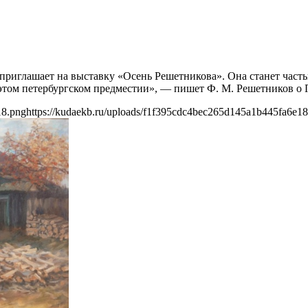
а приглашает на выставку «Осень Решетникова». Она станет час
 этом петербургском предместии», — пишет Ф. М. Решетников о П
18.png
https://kudaekb.ru/uploads/f1f395cdc4bec265d145a1b445fa6e1