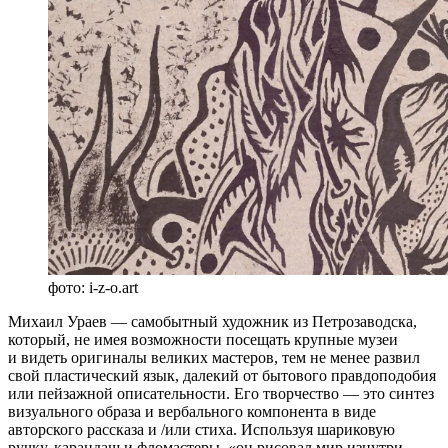
фото: i-z-o.art
Михаил Ураев — самобытный художник из Петрозаводска,
который, не имея возможности посещать крупные музеи
и видеть оригиналы великих мастеров, тем не менее развил
свой пластический язык, далекий от бытового правдоподобия
или пейзажной описательности. Его творчество — это синтез
визуального образа и вербального компонента в виде
авторского рассказа и /или стиха. Используя шариковую
ручку, карандаш и фломастеры, «он рисовал мир изнутри —