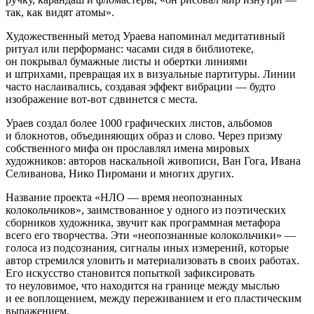
так, как видят атомы».
Художественный метод Ураева напоминал медитативный
ритуал или перформанс: часами сидя в библиотеке,
он покрывал бумажные листы и обертки линиями
и штрихами, превращая их в визуальные партитуры. Линии
часто наслаивались, создавая эффект вибрации — будто
изображение вот-вот сдвинется с места.
Ураев создал более 1000 графических листов, альбомов
и блокнотов, объединяющих образ и слово. Через призму
собственного мифа он прославлял имена мировых
художников: авторов наскальной живописи, Ван Гога, Ивана
Селиванова, Нико Пиромани и многих других.
Название проекта «НЛО — время неопознанных
колокольчиков», заимствованное у одного из поэтических
сборников художника, звучит как программная метафора
всего его творчества. Эти «неопознанные колокольчики» —
голоса из подсознания, сигналы иных измерений, которые
автор стремился уловить и материализовать в своих работах.
Его искусство становится попыткой зафиксировать
то неуловимое, что находится на границе между мыслью
и ее воплощением, между переживанием и его пластическим
выражением.