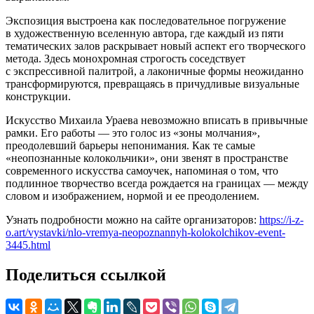
Экспозиция выстроена как последовательное погружение
в художественную вселенную автора, где каждый из пяти
тематических залов раскрывает новый аспект его творческого
метода. Здесь монохромная строгость соседствует
с экспрессивной палитрой, а лаконичные формы неожиданно
трансформируются, превращаясь в причудливые визуальные
конструкции.
Искусство Михаила Ураева невозможно вписать в привычные
рамки. Его работы — это голос из «зоны молчания»,
преодолевший барьеры непонимания. Как те самые
«неопознанные колокольчики», они звенят в пространстве
современного искусства самоучек, напоминая о том, что
подлинное творчество всегда рождается на границах — между
словом и изображением, нормой и ее преодолением.
Узнать подробности можно на сайте организаторов:
https://i-z-
o.art/vystavki/nlo-vremya-neopoznannyh-kolokolchikov-event-
3445.html
Поделиться ссылкой