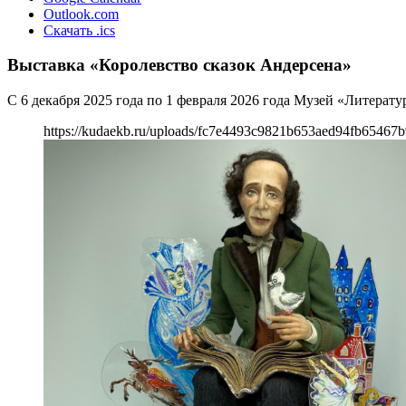
Outlook.com
Скачать .ics
Выставка «Королевство сказок Андерсена»
С 6 декабря 2025 года по 1 февраля 2026 года Музей «Литерат
https://kudaekb.ru/uploads/fc7e4493c9821b653aed94fb65467