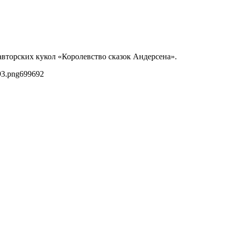
авторских кукол «Королевство сказок Андерсена».
93.png
699
692