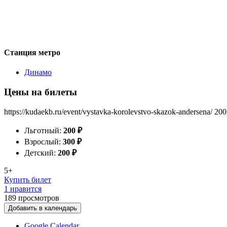
Станция метро
Динамо
Цены на билеты
https://kudaekb.ru/event/vystavka-korolevstvo-skazok-andersena/
200
Льготный:
200
₽
Взрослый:
300
₽
Детский:
200
₽
5+
Купить билет
1 нравится
189
просмотров
Добавить в календарь
Google Calendar