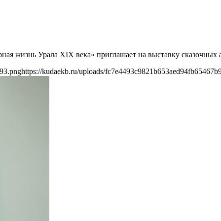
урная жизнь Урала XIX века» приглашает на выставку сказочных 
b93.png
https://kudaekb.ru/uploads/fc7e4493c9821b653aed94fb65467b