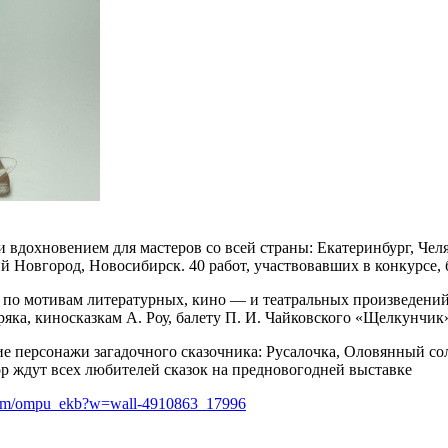
ли вдохновением для мастеров со всей страны: Екатеринбург, Че
 Новгород, Новосибирск. 40 работ, участвовавших в конкурсе, 
 по мотивам литературных, кино — и театральных произведений,
ка, киносказкам А. Роу, балету П. И. Чайковского «Щелкунчик»
кие персонажи загадочного сказочника: Русалочка, Оловянный со
тор ждут всех любителей сказок на предновогодней выставке
.com/ompu_ekb?w=wall-4910863_17996