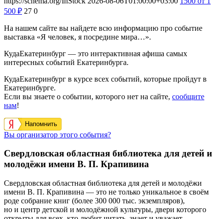
https://schema.org/InStock
2026-08-06T01:00:00+03:00
1500
от 1
500
₽
27
0
На нашем сайте вы найдете всю информацию про событие
выставка «Я человек, я посредине мира…».
КудаЕкатеринбург — это интерактивная афиша самых
интересных событий Екатеринбурга.
КудаЕкатеринбург в курсе всех событий, которые пройдут в
Екатеринбурге.
Если вы знаете о событии, которого нет на сайте,
сообщите
нам
!
Напомнить
Вы организатор этого события?
Свердловская областная библиотека для детей и
молодёжи имени В. П. Крапивина
Свердловская областная библиотека для детей и молодёжи
имени В. П. Крапивина — это не только уникальное в своём
роде собрание книг (более 300 000 тыс. экземпляров),
но и центр детской и молодёжной культуры, двери которого
открыты для всех, кто любит читать, знает и уважает