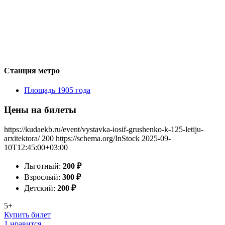
Станция метро
Площадь 1905 года
Цены на билеты
https://kudaekb.ru/event/vystavka-iosif-grushenko-k-125-letiju-
arxitektora/
200
https://schema.org/InStock
2025-09-
10T12:45:00+03:00
Льготный:
200
₽
Взрослый:
300
₽
Детский:
200
₽
5+
Купить билет
1 нравится