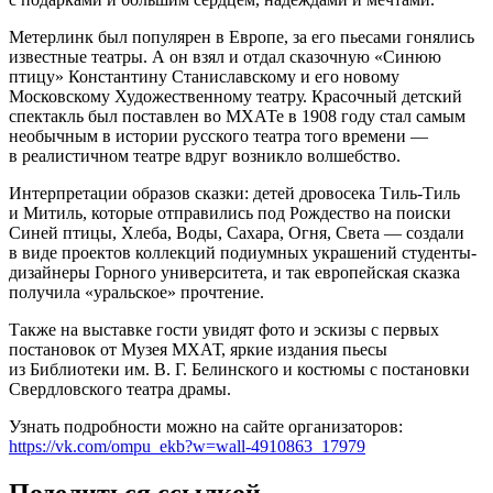
Метерлинк был популярен в Европе, за его пьесами гонялись
известные театры. А он взял и отдал сказочную «Синюю
птицу» Константину Станиславскому и его новому
Московскому Художественному театру. Красочный детский
спектакль был поставлен во МХАТе в 1908 году стал самым
необычным в истории русского театра того времени —
в реалистичном театре вдруг возникло волшебство.
Интерпретации образов сказки: детей дровосека Тиль-Тиль
и Митиль, которые отправились под Рождество на поиски
Синей птицы, Хлеба, Воды, Сахара, Огня, Света — создали
в виде проектов коллекций подиумных украшений студенты-
дизайнеры Горного университета, и так европейская сказка
получила «уральское» прочтение.
Также на выставке гости увидят фото и эскизы с первых
постановок от Музея МХАТ, яркие издания пьесы
из Библиотеки им. В. Г. Белинского и костюмы с постановки
Свердловского театра драмы.
Узнать подробности можно на сайте организаторов:
https://vk.com/ompu_ekb?w=wall-4910863_17979
Поделиться ссылкой