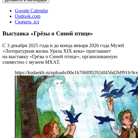
Google Calendar
Outlook.com
Скачать .ics
Выставка «Грёзы о Синей птице»
С 3 декабря 2025 года и до конца января 2026 года Музей
«Литературная жизнь Урала XIX века» приглашает
на выставку «Грёзы о Синей птице», организованную
совместно с музеем МХАТ.
https://kudaekb.ru/uploads/00e1b706fff0292df456d2bff91fc9c