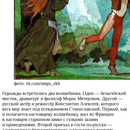
фото: vk.com/ompu_ekb
Однажды встретились два волшебника. Один — бельгийский
мистик, драматург и философ Морис Метерлинк. Другой —
русский актёр и режиссёр Константин Алексеев, которого
весь мир знает под псевдонимом Станиславский. Первый, как
и полагается настоящему волшебнику, жил во Франции
в настоящем старинном замке с гулкими залами
и приведениями. Второй приехал в гости по-русски —
с подарками и большим сердцем, надеждами и мечтами.