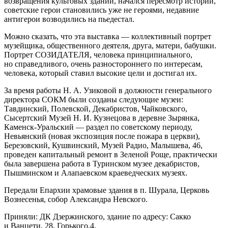
возвращения культовых зданий, начался пересмотр истории,
советские герои становились уже не героями, недавние
антигерои возводились на пьедестал.
Можно сказать, что эта выставка — коллективный портрет
музейщика, общественного деятеля, друга, матери, бабушки.
Портрет СОЗИДАТЕЛЯ, человека принципиального,
но справедливого, очень разностороннего по интересам,
человека, который ставил высокие цели и достигал их.
За время работы Н. А. Узиковой в должности генерального
директора СОКМ были созданы следующие музеи:
Тавдинский, Полевской, Декабристов, Чайковского,
Сысертский Музей Н. И. Кузнецова в деревне Зырянка,
Каменск-Уральский — раздел по советскому периоду,
Невьянский (новая экспозиция после пожара в церкви),
Березовский, Кушвинский, Музей Радио, Малышева, 46,
проведен капитальный ремонт в Зеленой Роще, практически
была завершена работа в Туринском музее декабристов,
Пышминском и Алапаевском краеведческих музеях.
Передали Епархии храмовые здания в п. Шурала, Церковь
Вознесенья, собор Александра Невского.
Приняли: ДК Дзержинского, здание по адресу: Сакко
и Ванцети, 28, Горького,4.