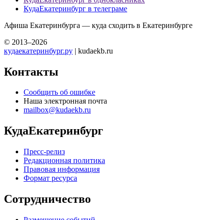
КудаЕкатеринбург в телеграме
Афиша Екатеринбурга — куда сходить в Екатеринбурге
© 2013–2026
кудаекатеринбург.ру
| kudaekb.ru
Контакты
Сообщить об ошибке
Наша электронная почта
mailbox@kudaekb.ru
КудаЕкатеринбург
Пресс-релиз
Редакционная политика
Правовая информация
Формат ресурса
Сотрудничество
Размещение событий