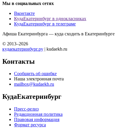
Мы в социальных сетях
Вконтакте
КудаЕкатеринбург в однокласниках
КудаЕкатеринбург в телеграме
Афиша Екатеринбурга — куда сходить в Екатеринбурге
© 2013–2026
кудаекатеринбург.ру
| kudaekb.ru
Контакты
Сообщить об ошибке
Наша электронная почта
mailbox@kudaekb.ru
КудаЕкатеринбург
Пресс-релиз
Редакционная политика
Правовая информация
Формат ресурса