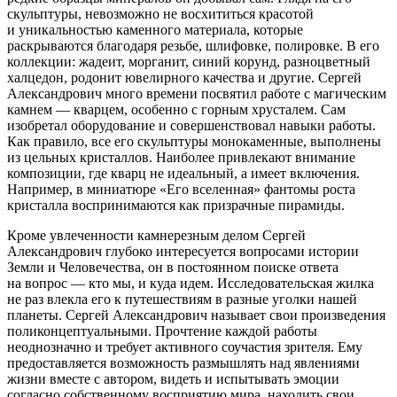
скульптуры, невозможно не восхититься красотой
и уникальностью каменного материала, которые
раскрываются благодаря резьбе, шлифовке, полировке. В его
коллекции: жадеит, морганит, синий корунд, разноцветный
халцедон, родонит ювелирного качества и другие. Сергей
Александрович много времени посвятил работе с магическим
камнем — кварцем, особенно с горным хрусталем. Сам
изобретал оборудование и совершенствовал навыки работы.
Как правило, все его скульптуры монокаменные, выполнены
из цельных кристаллов. Наиболее привлекают внимание
композиции, где кварц не идеальный, а имеет включения.
Например, в миниатюре «Его вселенная» фантомы роста
кристалла воспринимаются как призрачные пирамиды.
Кроме увлеченности камнерезным делом Сергей
Александрович глубоко интересуется вопросами истории
Земли и Человечества, он в постоянном поиске ответа
на вопрос — кто мы, и куда идем. Исследовательская жилка
не раз влекла его к путешествиям в разные уголки нашей
планеты. Сергей Александрович называет свои произведения
поликонцептуальными. Прочтение каждой работы
неоднозначно и требует активного соучастия зрителя. Ему
предоставляется возможность размышлять над явлениями
жизни вместе с автором, видеть и испытывать эмоции
согласно собственному восприятию мира, находить свои