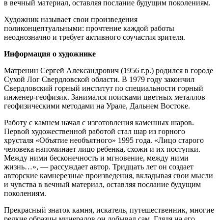
в вечный материал, оставляя послание будущим поколениям.
Художник называет свои произведения
поликонцептуальными: прочтение каждой работы
неоднозначно и требует активного соучастия зрителя.
Информация о художнике
Матренин Сергей Александрович (1956 г.р.) родился в городе
Сухой Лог Свердловской области. В 1979 году закончил
Свердловский горный институт по специальности горный
инженер-геофизик. Занимался поисками цветных металлов
геофизическими методами на Урале, Дальнем Востоке.
Работу с камнем начал с изготовления каменных шаров.
Первой художественной работой стал шар из горного
хрусталя «Объятие необъятного» 1995 года. «Лицо старого
человека напоминает лицо ребенка, схожи и их поступки.
Между ними бесконечность и мгновение, между ними
жизнь…», — рассуждает автор. Тридцать лет он создает
авторские камнерезные произведения, вкладывая свои мысли
и чувства в вечный материал, оставляя послание будущим
поколениям.
Прекрасный знаток камня, искатель, путешественник, многие
редкие образцы минералов он добывал сам. Глядя на его