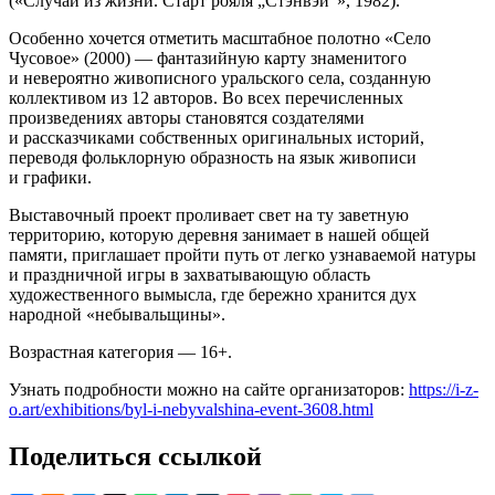
(«Случай из жизни. Старт рояля „Стэнвэй“», 1982).
Особенно хочется отметить масштабное полотно «Село
Чусовое» (2000) — фантазийную карту знаменитого
и невероятно живописного уральского села, созданную
коллективом из 12 авторов. Во всех перечисленных
произведениях авторы становятся создателями
и рассказчиками собственных оригинальных историй,
переводя фольклорную образность на язык живописи
и графики.
Выставочный проект проливает свет на ту заветную
территорию, которую деревня занимает в нашей общей
памяти, приглашает пройти путь от легко узнаваемой натуры
и праздничной игры в захватывающую область
художественного вымысла, где бережно хранится дух
народной «небывальщины».
Возрастная категория — 16+.
Узнать подробности можно на сайте организаторов:
https://i-z-
o.art/exhibitions/byl-i-nebyvalshina-event-3608.html
Поделиться ссылкой