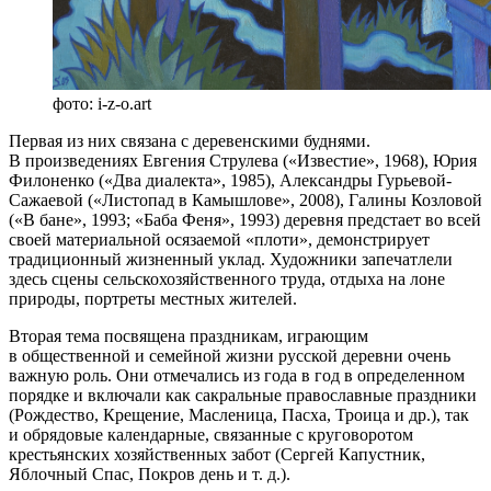
фото: i-z-o.art
Первая из них связана с деревенскими буднями.
В произведениях Евгения Струлева («Известие», 1968), Юрия
Филоненко («Два диалекта», 1985), Александры Гурьевой-
Сажаевой («Листопад в Камышлове», 2008), Галины Козловой
(«В бане», 1993; «Баба Феня», 1993) деревня предстает во всей
своей материальной осязаемой «плоти», демонстрирует
традиционный жизненный уклад. Художники запечатлели
здесь сцены сельскохозяйственного труда, отдыха на лоне
природы, портреты местных жителей.
Вторая тема посвящена праздникам, играющим
в общественной и семейной жизни русской деревни очень
важную роль. Они отмечались из года в год в определенном
порядке и включали как сакральные православные праздники
(Рождество, Крещение, Масленица, Пасха, Троица и др.), так
и обрядовые календарные, связанные с круговоротом
крестьянских хозяйственных забот (Сергей Капустник,
Яблочный Спас, Покров день и т. д.).