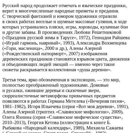
Русский народ продолжает отмечать и языческие праздники,
верит в многочисленные народные приметы и предания.
С творческой фантазией и юмором художники отразили
в своих работах веселые и шумные массовые гуляния, в ходе
которых устраивались пляски, игры, хороводы, кулачные бои
и другие забавы. В произведениях Любови Решетниковой
(«Праздник русской зимы в Тарусе», 1972), Геннадия Райшева
(«Играй гармонь, наяривай», 1993), Александра Вохменцева
(«Гори, масленица», 2000 и др.), Алены Азерной
(«Рождественский натюрморт», 2007) изображения
деревенских праздников становятся взрывом цвета, движения
и объединяющих людей эмоций — именно через такие
сюжеты раскрывается коллективная «душа деревни».
Третья тема, ярко обозначенная в экспозиции, — это мир,
полностью преображенный художниками. Домовые
и русалки, ожившие деревья и сказочные звери,
сюрреалистичные метаморфозы привычных предметов
появляются в работах Германа Метелева («Вечерняя песня»,
1981–1982), Игоря Ильичева (серия «Вот моя деревня», 1991),
Алены Азерной (триптих «Славянские мифологии», 2009),
Олега Яхнина (серия «Славянские мифические существа»,
2010–2013), Георгия Кетова (иллюстрации к книге Б.
Рыбакова «Народный календарь», 1989), Михаила Сажаева