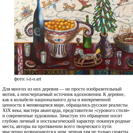
фото: i-z-o.art
Для многих из них деревня — не просто изобразительный
мотив, а неисчерпаемый источник вдохновения. К деревне,
как к колыбели национального духа и вневременной
ценности в меняющемся мире, обращались русские реалисты
XIX века, мастера авангарда, представители «сурового стиля»
и современные художники. Зачастую это обращение носит
глубоко личный и ностальгический характер: покинув родные
места, авторы на протяжении всего творческого пути
мысленно возвращаются к ним, черпая там не только сюжеты,