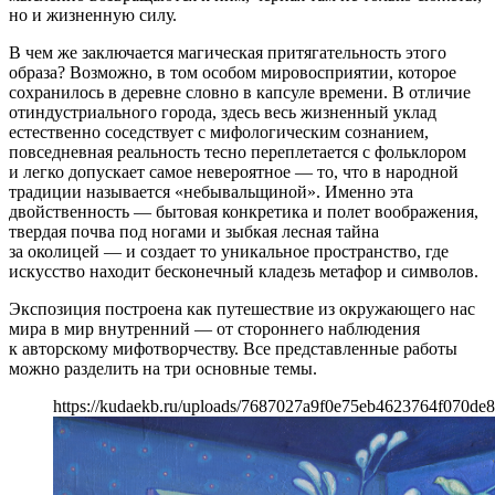
но и жизненную силу.
В чем же заключается магическая притягательность этого
образа? Возможно, в том особом мировосприятии, которое
сохранилось в деревне словно в капсуле времени. В отличие
отиндустриального города, здесь весь жизненный уклад
естественно соседствует с мифологическим сознанием,
повседневная реальность тесно переплетается с фольклором
и легко допускает самое невероятное — то, что в народной
традиции называется «небывальщиной». Именно эта
двойственность — бытовая конкретика и полет воображения,
твердая почва под ногами и зыбкая лесная тайна
за околицей — и создает то уникальное пространство, где
искусство находит бесконечный кладезь метафор и символов.
Экспозиция построена как путешествие из окружающего нас
мира в мир внутренний — от стороннего наблюдения
к авторскому мифотворчеству. Все представленные работы
можно разделить на три основные темы.
https://kudaekb.ru/uploads/7687027a9f0e75eb4623764f070de