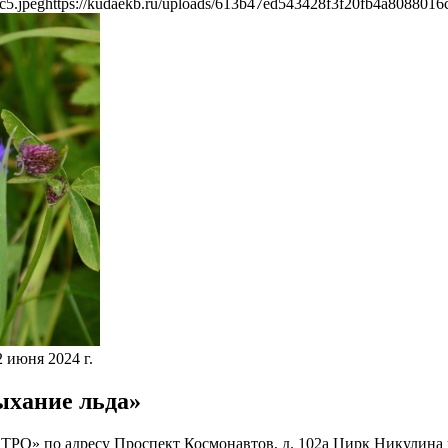
c5.jpeg
https://kudaekb.ru/uploads/613b47ed543428f3f20fb4a8088016
 июня 2024 г.
ыхание льда»
ЕТРО» по адресу Проспект Космонавтов, д. 102а Цирк Никулина 