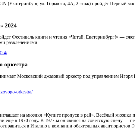
GN (Екатеринбург, ул. Горького, 4А, 2 этаж) пройдёт Первый м
» 2024
ройдет Фестиваль книги и чтения «Читай, Екатеринбург!» — ежег
ми развлечениями.
024/
о оркестра
ринимает Московский джазовый оркестр под управлением Игоря Б
azovogo-orkestra/
риглашает на мюзикл «Купите пропуск в рай». Весёлый мюзикл 
и еще в 1970 году. В 1977-м он явился на советскую сцену — п
ь отправиться в Италию в компании обаятельных авантюристов Э