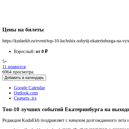
Цены на билеты
https://kudaekb.ru/event/top-10-luchshix-sobytij-ekaterinburga-na-vy
Взрослый:
от 0
₽
5+
11 нравится
6964
просмотра
Добавить в календарь
Google Calendar
Outlook.com
Скачать .ics
Топ-10 лучших событий Екатеринбурга на выходны
Редакция KudaEkb поздравляет с началом долгожданного лета 