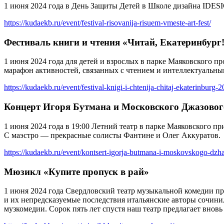
1 июня 2024 года в День Защиты Детей в Школе дизайна IDESI
https://kudaekb.ru/event/festival-risovanija-risuem-vmeste-art-fest/
Фестиваль книги и чтения «Читай, Екатеринбург!
1 июня 2024 года для детей и взрослых в парке Маяковского п
марафон активностей, связанных с чтением и интеллектуальны
https://kudaekb.ru/event/festival-knigi-i-chtenija-chitaj-ekaterinburg-2
Концерт Игоря Бутмана и Московского Джазовог
1 июня 2024 года в 19:00 Летний театр в парке Маяковского п
С маэстро — прекрасные солисты Фантине и Олег Аккуратов.
https://kudaekb.ru/event/kontsert-igorja-butmana-i-moskovskogo-dzh
Мюзикл «Купите пропуск в рай»
1 июня 2024 года Свердловский театр музыкальной комедии п
и их непредсказуемые последствия итальянские авторы сочинил
музкомедии. Сорок пять лет спустя наш театр предлагает внов