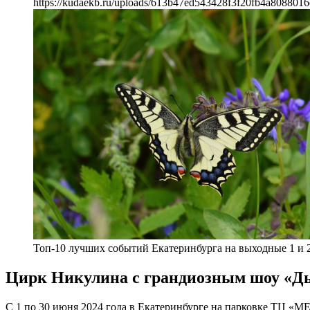
https://kudaekb.ru/uploads/613b47ed543428f3f20fb4a8088016
Топ-10 лучших событий Екатеринбурга на выходные 1 и 2
Цирк Никулина с грандиозным шоу «Д
С 1 по 30 июня 2024 года в Екатеринбурге на парковке ТЦ «М