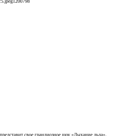
c5.jpeg
1200
798
представит свое грандиозное шоу «Дыхание льда».