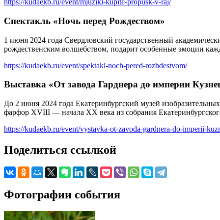
https://kudaekb.ru/event/mjuzikl-kupite-propusk-v-raj/
Спектакль «Ночь перед Рождеством»
1 июня 2024 года Свердловский государственный академически
рождественским волшебством, подарит особенные эмоции каж
https://kudaekb.ru/event/spektakl-noch-pered-rozhdestvom/
Выставка «От завода Гарднера до империи Кузн
До 2 июня 2024 года Екатеринбургский музей изобразительных
фарфор XVIII — начала XX века из собрания Екатеринбургског
https://kudaekb.ru/event/vystavka-ot-zavoda-gardnera-do-imperii-kuz
Поделиться ссылкой
Фотографии события