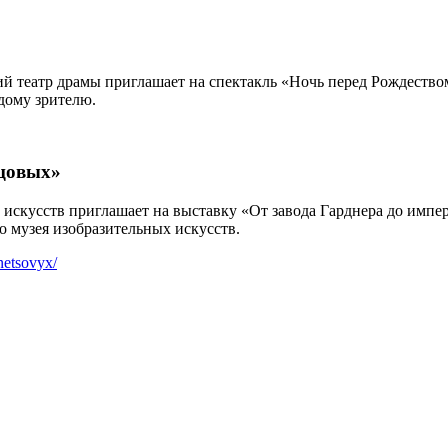
й театр драмы приглашает на спектакль «Ночь перед Рождеством
дому зрителю.
ецовых»
 искусств приглашает на выставку «От завода Гарднера до импе
о музея изобразительных искусств.
netsovyx/