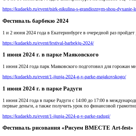
https://kudaekb.ru/event/tsirk-nikulina-s-grandioznym-shou-dyxanie-l
Фестиваль барбекю 2024
1 и 2 июня 2024 года в Екатеринбурге в очередной раз пройд
https://kudaekb.ru/event/festival-barbekju-2024/
1 июня 2024 г. в парке Маяковского
1 июня 2024 года парк Маяковского подготовил для горожан м
https://kudaekb.ru/event/1-ijunja-2024-g-v-parke-majakovskogo/
1 июня 2024 г. в парке Радуги
1 июня 2024 года в парке Радуги с 14:00 до 17:00 в междунаро
первые деньги, а также получить урок по финансовой грамотно
https://kudaekb.ru/event/1-ijunja-2024-g-v-parke-radugi/
Фестиваль рисования «Рисуем ВМЕСТЕ Art-fest»