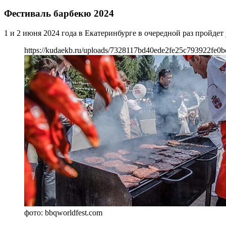
Фестиваль барбекю 2024
1 и 2 июня 2024 года в Екатеринбурге в очередной раз пройд
https://kudaekb.ru/uploads/7328117bd40ede2fe25c793922fe0b
фото: bbqworldfest.com