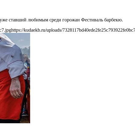
ет уже ставший любимым среди горожан Фестиваль барбекю.
c7.jpg
https://kudaekb.ru/uploads/7328117bd40ede2fe25c793922fe0bc7