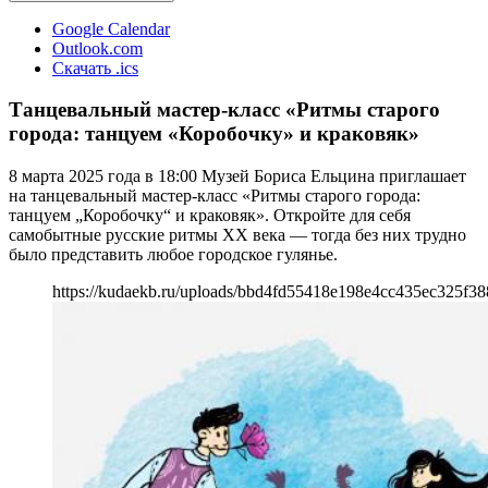
Google Calendar
Outlook.com
Скачать .ics
Танцевальный мастер-класс «Ритмы старого
города: танцуем «Коробочку» и краковяк»
8 марта 2025 года в 18:00 Музей Бориса Ельцина приглашает
на танцевальный мастер-класс «Ритмы старого города:
танцуем „Коробочку“ и краковяк». Откройте для себя
самобытные русские ритмы XX века — тогда без них трудно
было представить любое городское гулянье.
https://kudaekb.ru/uploads/bbd4fd55418e198e4cc435ec325f38