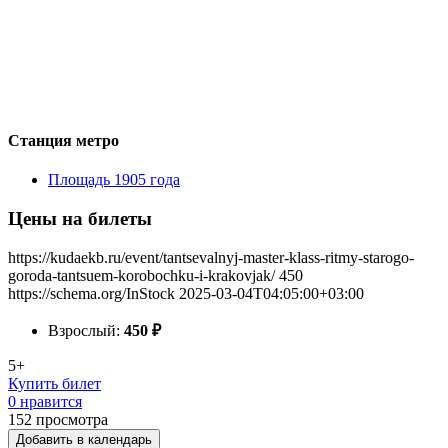
Станция метро
Площадь 1905 года
Цены на билеты
https://kudaekb.ru/event/tantsevalnyj-master-klass-ritmy-starogo-
goroda-tantsuem-korobochku-i-krakovjak/
450
https://schema.org/InStock
2025-03-04T04:05:00+03:00
Взрослый:
450
₽
5+
Купить билет
0 нравится
152
просмотра
Добавить в календарь