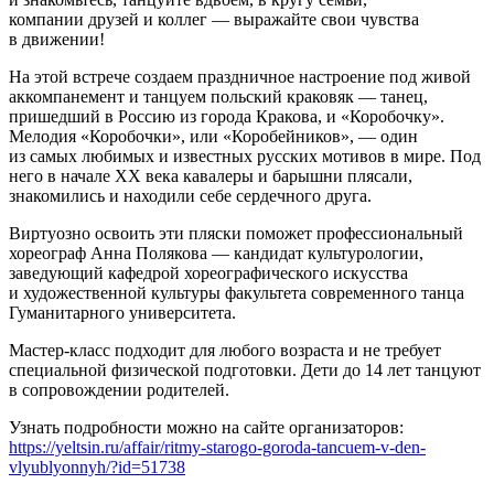
компании друзей и коллег — выражайте свои чувства
в движении!
На этой встрече создаем праздничное настроение под живой
аккомпанемент и танцуем польский краковяк — танец,
пришедший в Россию из города Кракова, и «Коробочку».
Мелодия «Коробочки», или «Коробейников», — один
из самых любимых и известных русских мотивов в мире. Под
него в начале XX века кавалеры и барышни плясали,
знакомились и находили себе сердечного друга.
Виртуозно освоить эти пляски поможет профессиональный
хореограф Анна Полякова — кандидат культурологии,
заведующий кафедрой хореографического искусства
и художественной культуры факультета современного танца
Гуманитарного университета.
Мастер-класс подходит для любого возраста и не требует
специальной физической подготовки. Дети до 14 лет танцуют
в сопровождении родителей.
Узнать подробности можно на сайте организаторов:
https://yeltsin.ru/affair/ritmy-starogo-goroda-tancuem-v-den-
vlyublyonnyh/?id=51738