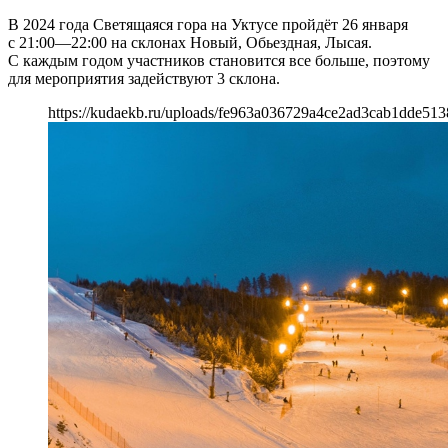
В 2024 года Светящаяся гора на Уктусе пройдёт 26 января
с 21:00—22:00 на склонах Новый, Обьездная, Лысая.
С каждым годом участников становится все больше, поэтому
для мероприятия задействуют 3 склона.
https://kudaekb.ru/uploads/fe963a036729a4ce2ad3cab1dde513