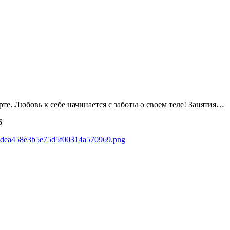
рте. Любовь к себе начинается с заботы о своем теле! Занятия…
6
032dea458e3b5e75d5f00314a570969.png