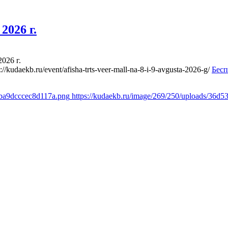
2026 г.
026 г.
s://kudaekb.ru/event/afisha-trts-veer-mall-na-8-i-9-avgusta-2026-g/
Бесп
fba9dcccec8d117a.png
https://kudaekb.ru/image/269/250/uploads/36d