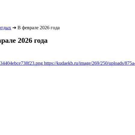
отдых
➔
В феврале 2026 года
рале 2026 года
8634404ebce738f23.png
https://kudaekb.ru/image/269/250/uploads/8