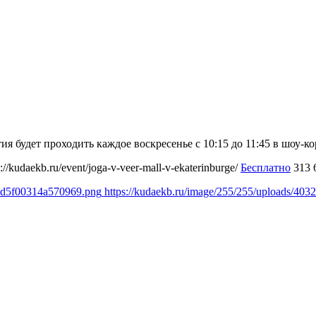
 будет проходить каждое воскресенье с 10:15 до 11:45 в шоу-ко
s://kudaekb.ru/event/joga-v-veer-mall-v-ekaterinburge/
Бесплатно
313
75d5f00314a570969.png
https://kudaekb.ru/image/255/255/uploads/4