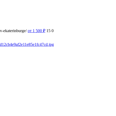
-v-ekaterinburge/
от 1 500
₽
15
0
fad12cb4e9af2e11e85e1fc47cd.jpg