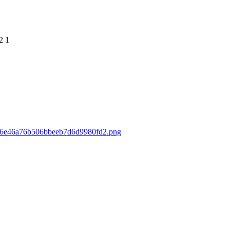
2
1
c8c6e46a76b506bbeeb7d6d9980fd2.png