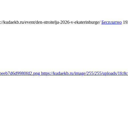
s://kudaekb.ru/event/den-stroitelja-2026-v-ekaterinburge/
Бесплатно
19
bbeeb7d6d9980fd2.png
https://kudaekb.ru/image/255/255/uploads/1f