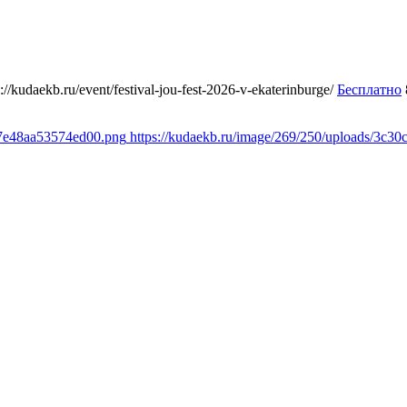
s://kudaekb.ru/event/festival-jou-fest-2026-v-ekaterinburge/
Бесплатно
d7e48aa53574ed00.png
https://kudaekb.ru/image/269/250/uploads/3c