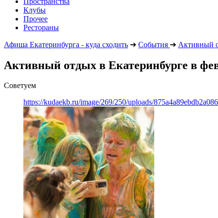
Пространства
Клубы
Прочее
Рестораны
Афиша Екатеринбурга - куда сходить
➔
События
➔
Активный 
Активный отдых в Екатеринбурге в фев
Советуем
https://kudaekb.ru/image/269/250/uploads/875a4a89ebdb2a0