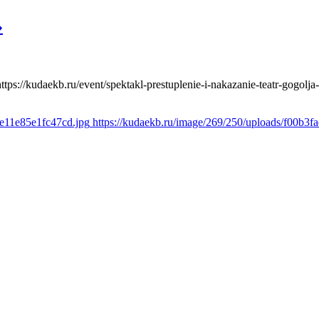
»
https://kudaekb.ru/event/spektakl-prestuplenie-i-nakazanie-teatr-gogolja
2e11e85e1fc47cd.jpg
https://kudaekb.ru/image/269/250/uploads/f00b3