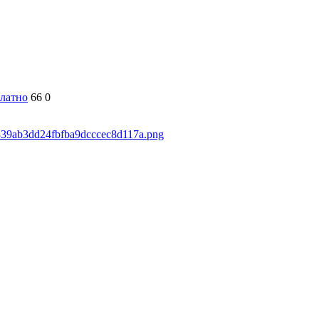
латно
66
0
5339ab3dd24fbfba9dcccec8d117a.png