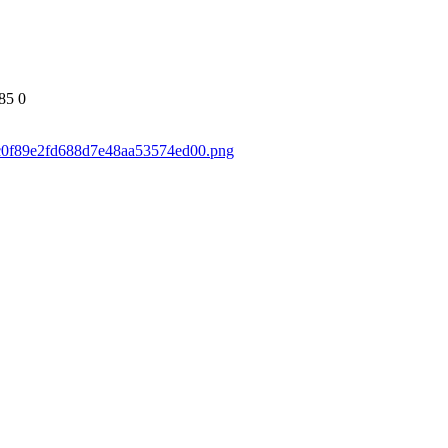
85
0
30c0f89e2fd688d7e48aa53574ed00.png