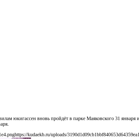
илам юкигассен вновь пройдёт в парке Маяковского 31 января и 
аря.
1e4.png
https://kudaekb.ru/uploads/3190d1d09cb1bbf840653d64359ea