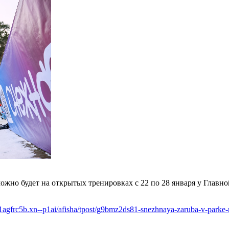
жно будет на открытых тренировках с 22 по 28 января у Главной
-e1agfrc5b.xn--p1ai/afisha/tpost/g9bmz2ds81-snezhnaya-zaruba-v-park