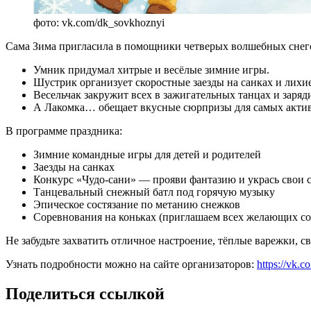
фото: vk.com/dk_sovkhoznyi
Сама Зима пригласила в помощники четверых волшебных снег
Умник придумал хитрые и весёлые зимние игры.
Шустрик организует скоростные заезды на санках и лихие
Весельчак закружит всех в зажигательных танцах и заря
А Лакомка… обещает вкусные сюрпризы для самых акти
В программе праздника:
Зимние командные игры для детей и родителей
Заезды на санках
Конкурс «Чудо-сани» — прояви фантазию и укрась свои 
Танцевальный снежный батл под горячую музыку
Эпическое состязание по метанию снежков
Соревнования на коньках (приглашаем всех желающих со
Не забудьте захватить отличное настроение, тёплые варежки, с
Узнать подробности можно на сайте организаторов:
https://vk
Поделиться ссылкой