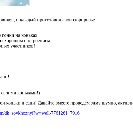
овиков, и каждый приготовил свои сюрпризы:
 гонки на коньках.
дит хорошим настроением.
вных участников!
сани!
 своими коньками!)
вои коньки и сани! Давайте вместе проведем зиму шумно, активн
.com/dk_sovkhoznyi?w=wall-7761261_7916