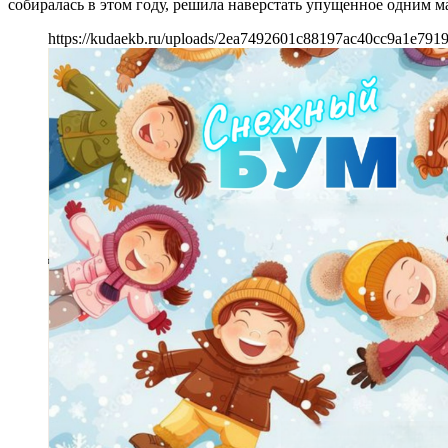
собиралась в этом году, решила наверстать упущенное одним
https://kudaekb.ru/uploads/2ea7492601c88197ac40cc9a1e791