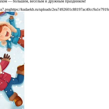
 махом — большим, веселым и дружным праздником!
9a7.png
https://kudaekb.ru/uploads/2ea7492601c88197ac40cc9a1e7919