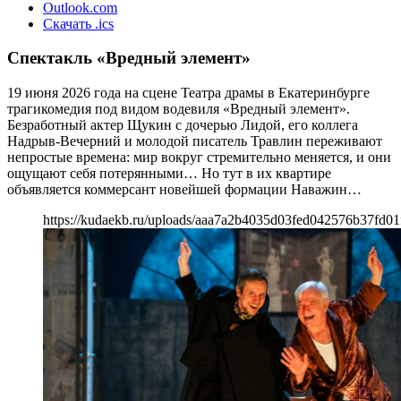
Outlook.com
Скачать .ics
Спектакль «Вредный элемент»
19 июня 2026 года на сцене Театра драмы в Екатеринбурге
трагикомедия под видом водевиля «Вредный элемент».
Безработный актер Щукин с дочерью Лидой, его коллега
Надрыв-Вечерний и молодой писатель Травлин переживают
непростые времена: мир вокруг стремительно меняется, и они
ощущают себя потерянными… Но тут в их квартире
объявляется коммерсант новейшей формации Наважин…
https://kudaekb.ru/uploads/aaa7a2b4035d03fed042576b37fd01