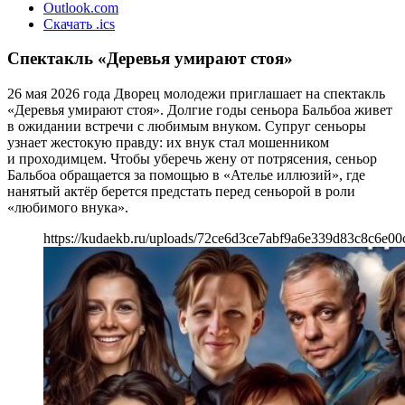
Outlook.com
Скачать .ics
Спектакль «Деревья умирают стоя»
26 мая 2026 года Дворец молодежи приглашает на спектакль
«Деревья умирают стоя». Долгие годы сеньора Бальбоа живет
в ожидании встречи с любимым внуком. Супруг сеньоры
узнает жестокую правду: их внук стал мошенником
и проходимцем. Чтобы уберечь жену от потрясения, сеньор
Бальбоа обращается за помощью в «Ателье иллюзий», где
нанятый актёр берется предстать перед сеньорой в роли
«любимого внука».
https://kudaekb.ru/uploads/72ce6d3ce7abf9a6e339d83c8c6e00