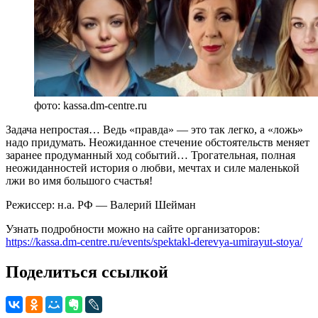
фото: kassa.dm-centre.ru
Задача непростая… Ведь «правда» — это так легко, а «ложь»
надо придумать. Неожиданное стечение обстоятельств меняет
заранее продуманный ход событий… Трогательная, полная
неожиданностей история о любви, мечтах и силе маленькой
лжи во имя большого счастья!
Режиссер: н.а. РФ — Валерий Шейман
Узнать подробности можно на сайте организаторов:
https://kassa.dm-centre.ru/events/spektakl-derevya-umirayut-stoya/
Поделиться ссылкой