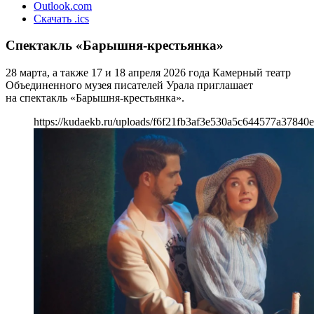
Outlook.com
Скачать .ics
Спектакль «Барышня-крестьянка»
28 марта, а также 17 и 18 апреля 2026 года Камерный театр
Объединенного музея писателей Урала приглашает
на спектакль «Барышня-крестьянка».
https://kudaekb.ru/uploads/f6f21fb3af3e530a5c644577a37840e