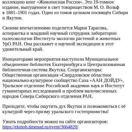
коллекцию книг «Живописная Россия». Это 19-томное
издание, выпущенное в свет товариществом М. О. Вольф
в 1881–1901 годах. Один из томов целиком посвящён Сибири
и Якутии.
Своими впечатлениями поделится Мария Тарасова,
аспирантка и младший научный сотрудник лаборатории
палеоэкологии Института экологии растений и животных
УрО РАН. Она расскажет о научной экспедиции в этот
удивительный край.
Инициаторами мероприятия выступили Муниципальное
объединение библиотек Екатеринбурга и Централизованная
библиотечная система Якутска. Соорганизаторы:
Общественная организация «Свердловское областное
национально-культурное сообщество Саха «ААН ДОЙДУ»,
Уральское отделение Российской академии наук и Институт
гуманитарных исследований и проблем малочисленных
народов Севера Сибирского отделения РАН.
Приходите, чтобы ощутить дух Якутии и познакомиться с её
культурой через призму уральского гостеприимства!
Узнать подробности можно на сайте организаторов:
https://ekmob.timepad.ru/event/3664820/