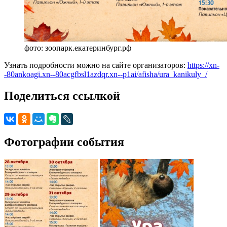
фото: зоопарк.екатеринбург.рф
Узнать подробности можно на сайте организаторов:
https://xn-
-80ankoagi.xn--80acgfbsl1azdqr.xn--p1ai/afisha/ura_kanikuly_/
Поделиться ссылкой
Фотографии события