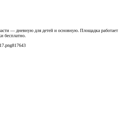
части — дневную для детей и основную. Площадка работает
ки бесплатно.
17.png
817
643