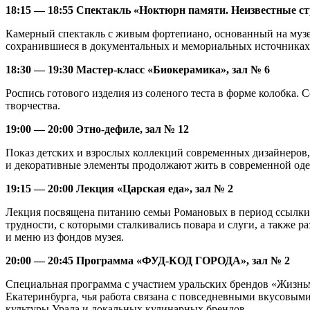
18:15 — 18:55 Спектакль «Ноктюрн памяти. Неизвестные стр
Камерный спектакль с живым фортепиано, основанный на музе
сохранившиеся в документальных и мемориальных источниках. 
18:30 — 19:30 Мастер-класс «Биокерамика», зал № 6
Роспись готового изделия из соленого теста в форме колобка. 
творчества.
19:00 — 20:00 Этно-дефиле, зал № 12
Показ детских и взрослых коллекций современных дизайнеров
и декоративные элементы продолжают жить в современной оде
19:15 — 20:00 Лекция «Царская еда», зал № 2
Лекция посвящена питанию семьи Романовых в период ссылки. 
трудности, с которыми сталкивались повара и слуги, а также
и меню из фондов музея.
20:00 — 20:45 Программа «ФУД-КОД ГОРОДА», зал № 2
Специальная программа с участием уральских брендов «Жизн
Екатеринбурга, чья работа связана с повседневными вкусовым
культуры Урала и локальных кулинарных брендов.