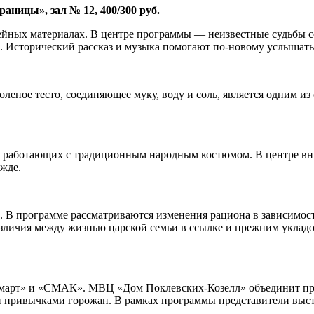
аницы», зал № 12, 400/300 руб.
йных материалах. В центре программы — неизвестные судьбы со
Исторический рассказ и музыка помогают по-новому услышать и
Соленое тесто, соединяющее муку, воду и соль, является одним 
, работающих с традиционным народным костюмом. В центре вни
жде.
В программе рассматриваются изменения рациона в зависимости
 различия между жизнью царской семьи в ссылке и прежним укла
ьмарт» и «СМАК». МВЦ «Дом Поклевских-Козелл» объединит пр
и привычками горожан. В рамках программы представители высту