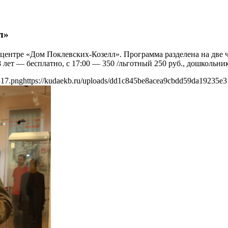
л»
 центре «Дом Поклевских-Козелл». Программа разделена на две 
 18 лет — бесплатно, с 17:00 — 350 /льготный 250 руб., дошкольни
317.png
https://kudaekb.ru/uploads/dd1c845be8acea9cbdd59da19235e3