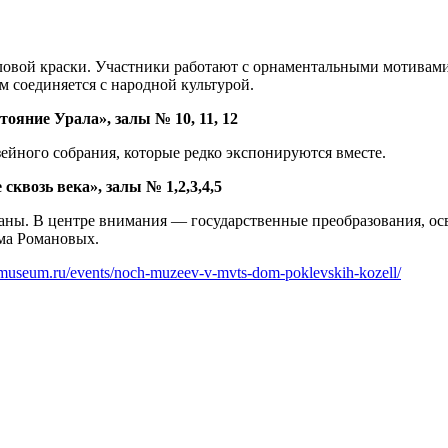
овой краски. Участники работают с орнаментальными мотивами
м соединяется с народной культурой.
тояние Урала», залы № 10, 11, 12
ейного собрания, которые редко экспонируются вместе.
квозь века», залы № 1,2,3,4,5
ны. В центре внимания — государственные преобразования, осв
ома Романовых.
e-museum.ru/events/noch-muzeev-v-mvts-dom-poklevskih-kozell/