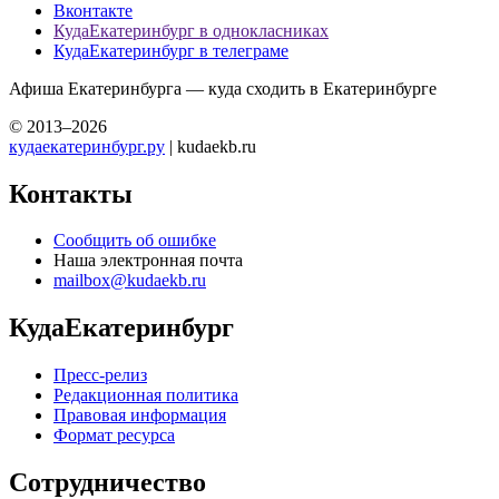
Вконтакте
КудаЕкатеринбург в однокласниках
КудаЕкатеринбург в телеграме
Афиша Екатеринбурга — куда сходить в Екатеринбурге
© 2013–2026
кудаекатеринбург.ру
| kudaekb.ru
Контакты
Сообщить об ошибке
Наша электронная почта
mailbox@kudaekb.ru
КудаЕкатеринбург
Пресс-релиз
Редакционная политика
Правовая информация
Формат ресурса
Сотрудничество