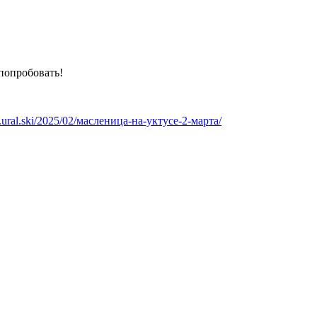
 попробовать!
us.ural.ski/2025/02/масленица-на-уктусе-2-марта/