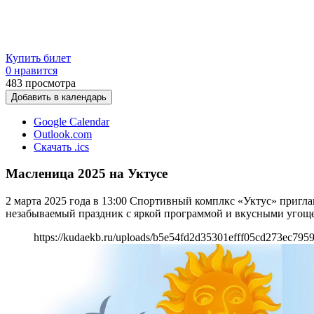
Купить билет
0 нравится
483
просмотра
Добавить в календарь
Google Calendar
Outlook.com
Скачать .ics
Масленица 2025 на Уктусе
2 марта 2025 года в 13:00 Спортивный комплкс «Уктус» пригла
незабываемый праздник с яркой программой и вкусными угощ
https://kudaekb.ru/uploads/b5e54fd2d35301efff05cd273ec7959