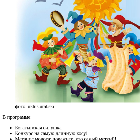
фото: uktus.ural.ski
В программе:
Богатырская силушка
Конкурс на самую длинную косу!
Метание молота: покажите, кто самый меткий!