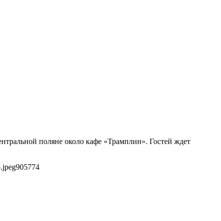
центральной поляне около кафе «Трамплин». Гостей ждет
.jpeg
905
774