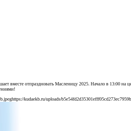
шает вместе отпраздновать Масленицу 2025. Начало в 13:00 на 
ениями!
b.jpeg
https://kudaekb.ru/uploads/b5e54fd2d35301efff05cd273ec7959b