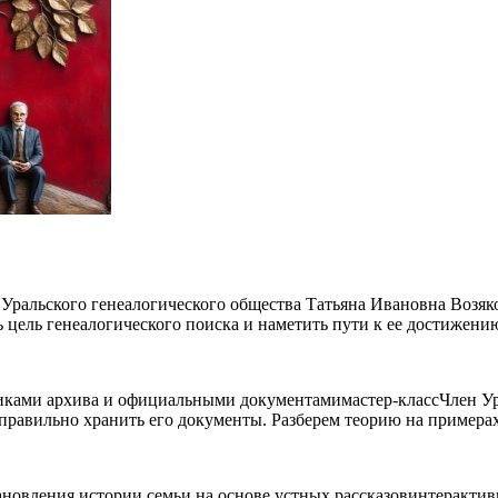
Уральского генеалогического общества Татьяна Ивановна Возяков
 цель генеалогического поиска и наметить пути к ее достижени
никами архива и официальными документамимастер-классЧлен Ур
ак правильно хранить его документы. Разберем теорию на пример
тановления истории семьи на основе устных рассказовинтеракт