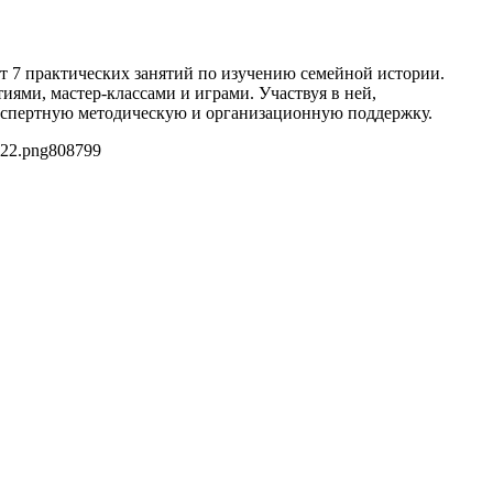
ет 7 практических занятий по изучению семейной истории.
ями, мастер-классами и играми. Участвуя в ней,
е экспертную методическую и организационную поддержку.
822.png
808
799