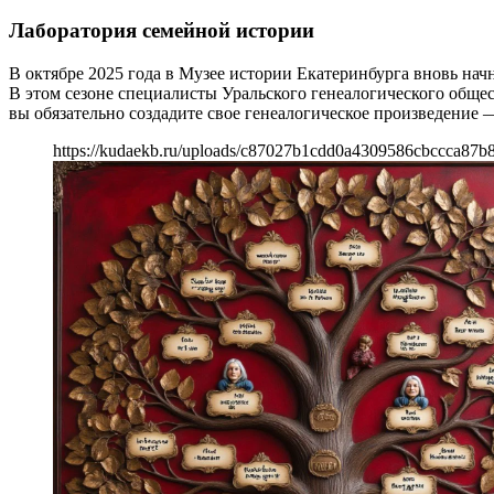
Лаборатория семейной истории
В октябре 2025 года в Музее истории Екатеринбурга вновь нач
В этом сезоне специалисты Уральского генеалогического обще
вы обязательно создадите свое генеалогическое произведение 
https://kudaekb.ru/uploads/c87027b1cdd0a4309586cbccca87b