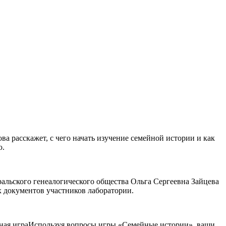
а расскажет, с чего начать изучение семейной истории и как
ю.
альского генеалогического общества Ольга Сергеевна Зайцева
ах документов участников лаборатории.
ивная играИспользуя вопросы игры «Семейные истории», ваши