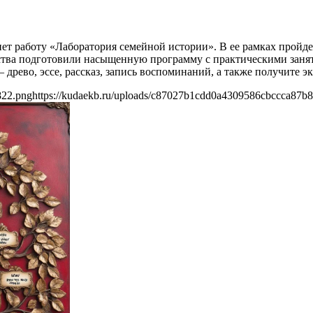
нет работу «Лаборатория семейной истории». В ее рамках пройд
ства подготовили насыщенную программу с практическими заняти
— древо, эссе, рассказ, запись воспоминаний, а также получит
822.png
https://kudaekb.ru/uploads/c87027b1cdd0a4309586cbccca87b