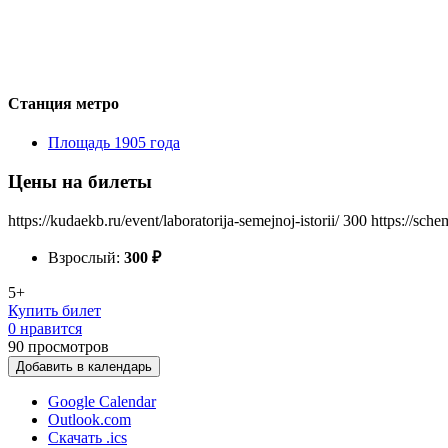
Станция метро
Площадь 1905 года
Цены на билеты
https://kudaekb.ru/event/laboratorija-semejnoj-istorii/
300
https://sch
Взрослый:
300
₽
5+
Купить билет
0 нравится
90
просмотров
Добавить в календарь
Google Calendar
Outlook.com
Скачать .ics