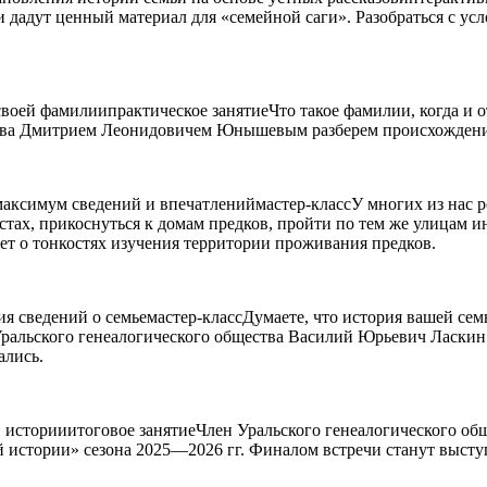
 дадут ценный материал для «семейной саги». Разобраться с ус
своей фамилиипрактическое занятиеЧто такое фамилии, когда и 
ства Дмитрием Леонидовичем Юнышевым разберем происхождение
ь максимум сведений и впечатлениймастер-классУ многих из нас
тах, прикоснуться к домам предков, пройти по тем же улицам и
ет о тонкостях изучения территории проживания предков.
я сведений о семьемастер-классДумаете, что история вашей сем
Уральского генеалогического общества Василий Юрьевич Ласкин
ались.
ой историиитоговое занятиеЧлен Уральского генеалогического об
 истории» сезона 2025—2026 гг. Финалом встречи станут выступ