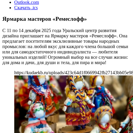
Outlook.com
Скачать .ics
Ярмарка мастеров «Ремеслофф»
С 11 по 14 декабря 2025 года Уральский центр развития
дизайна приглашает на Ярмарку мастеров «Ремеслофф». Она
предлагает посетителям эксклюзивные товары народных
промыслов: на любой вкус для каждого члена большой семьи
или для самодостаточного индивидуалиста — любителя
уникальных изделий! Огромный выбор на все случаи жизни:
для дома и дачи, для души и тела, для пира и мира!
https://kudaekb.ru/uploads/423c64d1f0669942fb27143bb05e98