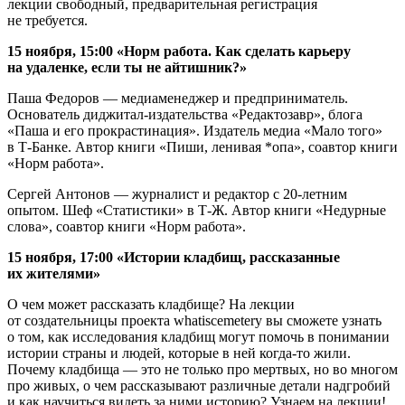
лекции свободный, предварительная регистрация
не требуется.
15 ноября, 15:00 «Норм работа. Как сделать карьеру
на удаленке, если ты не айтишник?»
Паша Федоров — медиаменеджер и предприниматель.
Основатель диджитал-издательства «Редактозавр», блога
«Паша и его прокрастинация». Издатель медиа «Мало того»
в Т-Банке. Автор книги «Пиши, ленивая *опа», соавтор книги
«Норм работа».
Сергей Антонов — журналист и редактор с 20-летним
опытом. Шеф «Статистики» в Т-Ж. Автор книги «Недурные
слова», соавтор книги «Норм работа».
15 ноября, 17:00 «Истории кладбищ, рассказанные
их жителями»
О чем может рассказать кладбище? На лекции
от создательницы проекта whatiscemetery вы сможете узнать
о том, как исследования кладбищ могут помочь в понимании
истории страны и людей, которые в ней когда-то жили.
Почему кладбища — это не только про мертвых, но во многом
про живых, о чем рассказывают различные детали надгробий
и как научиться видеть за ними историю? Узнаем на лекции!