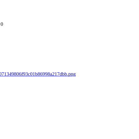
0
d78071349806f93c01b86998a217dbb.png