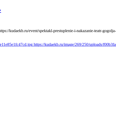
»
https://kudaekb.ru/event/spektakl-prestuplenie-i-nakazanie-teatr-gogolja
2e11e85e1fc47cd.jpg
https://kudaekb.ru/image/269/250/uploads/f00b3