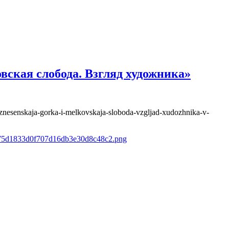
вская слобода. Взгляд художника»
voznesenskaja-gorka-i-melkovskaja-sloboda-vzgljad-xudozhnika-v-
5675d1833d0f707d16db3e30d8c48c2.png