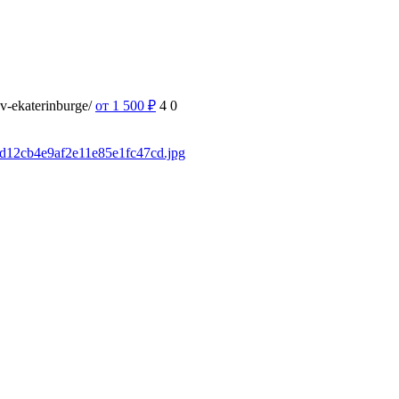
-v-ekaterinburge/
от 1 500
₽
4
0
fad12cb4e9af2e11e85e1fc47cd.jpg