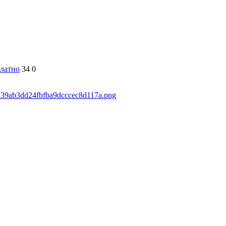
латно
34
0
5339ab3dd24fbfba9dcccec8d117a.png