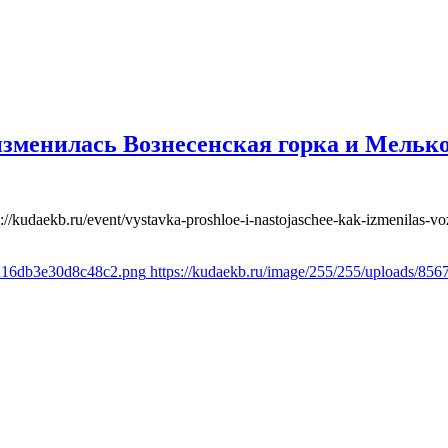
зменилась Вознесенская горка и Мелько
s://kudaekb.ru/event/vystavka-proshloe-i-nastojaschee-kak-izmenilas-
7d16db3e30d8c48c2.png
https://kudaekb.ru/image/255/255/uploads/8