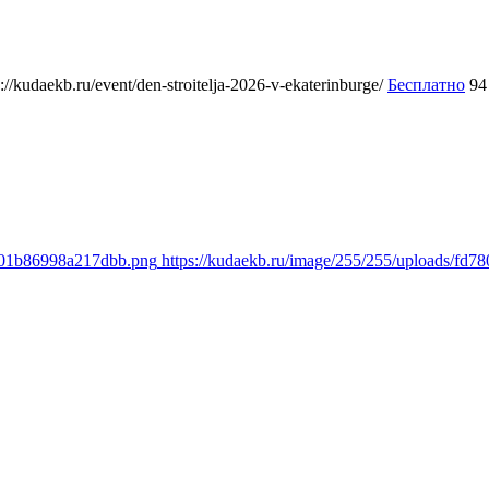
s://kudaekb.ru/event/den-stroitelja-2026-v-ekaterinburge/
Бесплатно
94
3c01b86998a217dbb.png
https://kudaekb.ru/image/255/255/uploads/f