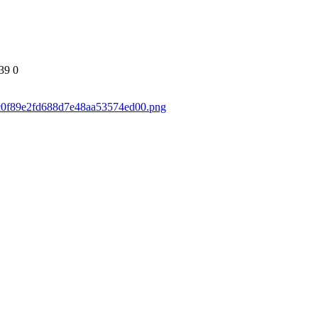
39
0
30c0f89e2fd688d7e48aa53574ed00.png