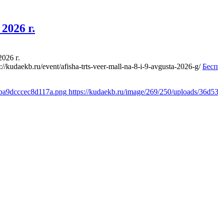
2026 г.
026 г.
s://kudaekb.ru/event/afisha-trts-veer-mall-na-8-i-9-avgusta-2026-g/
Бесп
fba9dcccec8d117a.png
https://kudaekb.ru/image/269/250/uploads/36d