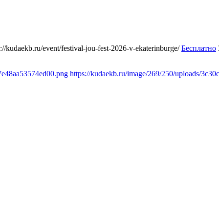
s://kudaekb.ru/event/festival-jou-fest-2026-v-ekaterinburge/
Бесплатно
d7e48aa53574ed00.png
https://kudaekb.ru/image/269/250/uploads/3c