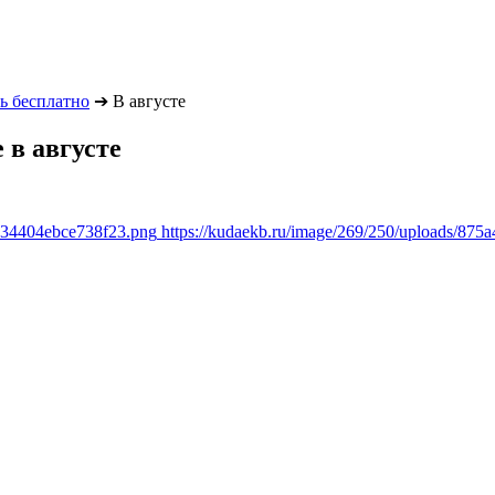
ь бесплатно
➔
В августе
 в августе
8634404ebce738f23.png
https://kudaekb.ru/image/269/250/uploads/8