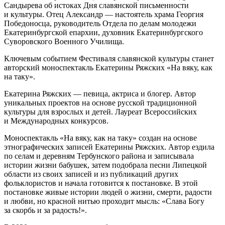
Сандырева об истоках Дня славянской письменности
и культуры. Отец Александр — настоятель храма Георгия
Победоносца, руководитель Отдела по делам молодежи
Екатеринбургской епархии, духовник Екатеринбургского
Суворовского Военного Училища.
Ключевым событием Фестиваля славянской культуры станет
авторский моноспектакль Екатерины Ряжских «На вяку, как
на таку».
Екатерина Ряжских — певица, актриса и блогер. Автор
уникальных проектов на основе русской традиционной
культуры для взрослых и детей. Лауреат Всероссийских
и Международных конкурсов.
Моноспектакль «На вяку, как на таку» создан на основе
этнографических записей Екатерины Ряжских. Автор ездила
по селам и деревням Тербунского района и записывала
истории жизни бабушек, затем подобрала песни Липецкой
области из своих записей и из публикаций других
фольклористов и начала готовится к постановке. В этой
постановке живые истории людей о жизни, смерти, радости
и любви, но красной нитью проходит мысль: «Слава Богу
за скорбь и за радость!».