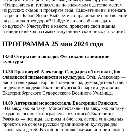
«Отправьтесь в путешествие по знакомым с детства местам
из русских сказок и проверьте себя! Сможете ли вы избежать
встречи с Бабой Ягой? Выберете ли правильное направление
на развилке трех дорог? Найдете ли способ совладать
со щукой?» Участвуйте в квесте, проверьте свои знания
и найдите выход из самых запутанных сказочных ситуаций!
ПРОГРАММА 25 мая 2024 года
13.00 Открытие площадок Фестиваля славянской
культуры
13.30 Протоиерей Александр Сандырев об истоках Дня
славянской письменности и культуры.
Отец Александр —
настоятель храма Георгия Победоносца, руководитель Отдела
по делам молодежи Екатеринбургской епархии, духовник
Екатеринбургского Суворовского Военного Училища.
14.00 Авторский моноспектакль Екатерины Ряжских.
«На вяку, как на таку» Моноспектакль «На вяку, как на таку»
создан на основе этнографических записей Екатерины
Ряжских — певицы, актрисы и блогера, автора уникальных
проектов на основе русской традиционной культуры для
взрослых и детей. В этой постановке живые истории людей