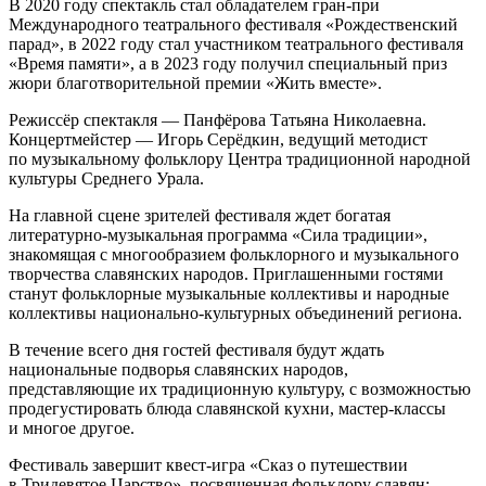
В 2020 году спектакль стал обладателем гран-при
Международного театрального фестиваля «Рождественский
парад», в 2022 году стал участником театрального фестиваля
«Время памяти», а в 2023 году получил специальный приз
жюри благотворительной премии «Жить вместе».
Режиссёр спектакля — Панфёрова Татьяна Николаевна.
Концертмейстер — Игорь Серёдкин, ведущий методист
по музыкальному фольклору Центра традиционной народной
культуры Среднего Урала.
На главной сцене зрителей фестиваля ждет богатая
литературно-музыкальная программа «Сила традиции»,
знакомящая с многообразием фольклорного и музыкального
творчества славянских народов. Приглашенными гостями
станут фольклорные музыкальные коллективы и народные
коллективы национально-культурных объединений региона.
В течение всего дня гостей фестиваля будут ждать
национальные подворья славянских народов,
представляющие их традиционную культуру, с возможностью
продегустировать блюда славянской кухни, мастер-классы
и многое другое.
Фестиваль завершит квест-игра «Сказ о путешествии
в Тридевятое Царство», посвященная фольклору славян: