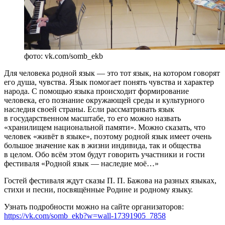
фото: vk.com/somb_ekb
Для человека родной язык — это тот язык, на котором говорят
его душа, чувства. Язык помогает понять чувства и характер
народа. С помощью языка происходит формирование
человека, его познание окружающей среды и культурного
наследия своей страны. Если рассматривать язык
в государственном масштабе, то его можно назвать
«хранилищем национальной памяти». Можно сказать, что
человек «живёт в языке», поэтому родной язык имеет очень
большое значение как в жизни индивида, так и общества
в целом. Обо всём этом будут говорить участники и гости
фестиваля «Родной язык — наследие моё…»
Гостей фестиваля ждут сказы П. П. Бажова на разных языках,
стихи и песни, посвящённые Родине и родному языку.
Узнать подробности можно на сайте организаторов:
https://vk.com/somb_ekb?w=wall-17391905_7858